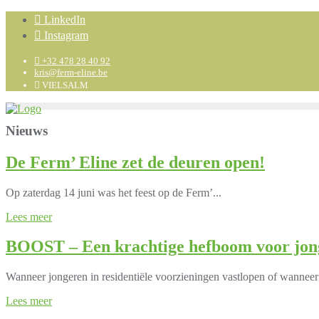
LinkedIn
Instagram
+32 478 28 40 92
kris@ferm-eline.be
VIELSALM
Nieuws
De Ferm’ Eline zet de deuren open!
Op zaterdag 14 juni was het feest op de Ferm’...
Lees meer
BOOST – Een krachtige hefboom voor jonge
Wanneer jongeren in residentiële voorzieningen vastlopen of wanneer 
Lees meer