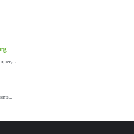
org
rquee,...
ente...